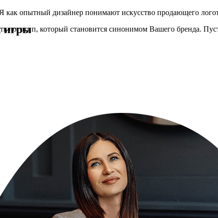
. Я как опытный дизайнер понимают искусство продающего лого
й игры
ть логотип, который становится синонимом Вашего бренда. Пус