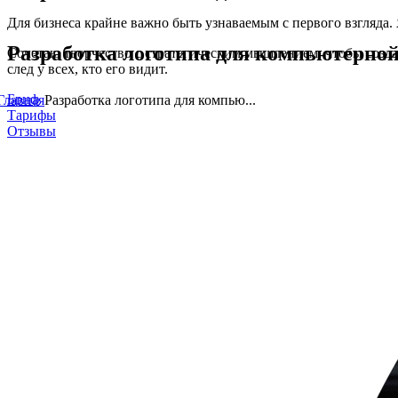
Для бизнеса крайне важно быть узнаваемым с первого взгляда
Разработка логотипа для компьютерно
Сочетаю творчество с стратегическим мышлением, чтобы созда
след у всех, кто его видит.
Бриф
Главная
Разработка логотипа для компью...
Тарифы
Отзывы